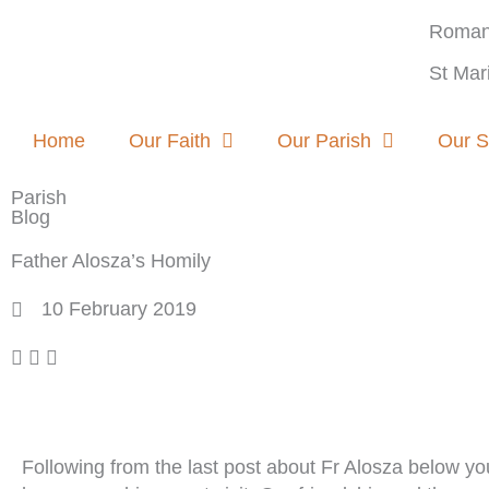
Skip
Roman 
to
content
St Mar
Home
Our Faith
Our Parish
Our S
Parish
Blog
Father Alosza’s Homily
10 February 2019
Following from the last post about Fr Alosza below you 