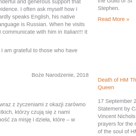
the Guild of St
onderful and generous support that
Stephen.
vidence. I often ask myself how I
rdly speaks English, his native
Read More »
anguage is Russian. When he visits
 communicate with him in Italian!!! It
. I am grateful to those who have
Boże Narodzenie, 2018
Death of HM T
Queen
17 September 
 wraz z życzeniami z okazji zarówno
Statement by C
ich, którzy czują się z nami
Vincent Nichols
ść za misję i dzieła, które – w
prayers for the
of the soul of 