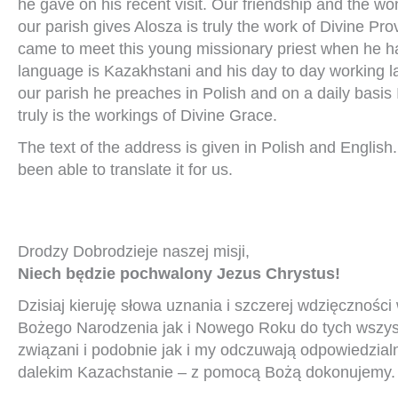
he gave on his recent visit. Our friendship and the w
our parish gives Alosza is truly the work of Divine Pro
came to meet this young missionary priest when he ha
language is Kazakhstani and his day to day working l
our parish he preaches in Polish and on a daily basis I
truly is the workings of Divine Grace.
The text of the address is given in Polish and English
been able to translate it for us.
Drodzy Dobrodzieje naszej misji,
Niech będzie pochwalony Jezus Chrystus!
Dzisiaj kieruję słowa uznania i szczerej wdzięczności
Bożego Narodzenia jak i Nowego Roku do tych wszystk
związani i podobnie jak i my odczuwają odpowiedzialno
dalekim Kazachstanie – z pomocą Bożą dokonujemy.