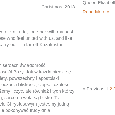
Queen Elizabeth
Christmas, 2018
Read More »
re gratitude, together with my best
se who feel united with us, and like
 carry out—in far-off Kazakhstan—
h sercach świadomość
Kościół Boży. Jak w każdą niedzielę
ięty, powszechny i apostolski
oczucia bliskości, ciepła i czułości
« Previous
1
2
żemy liczyć, ale również i tych którzy
, sercem i wolą są blisko. Ta
iele Chrystusowym jesteśmy jedną
ie pokonywać trudy dnia