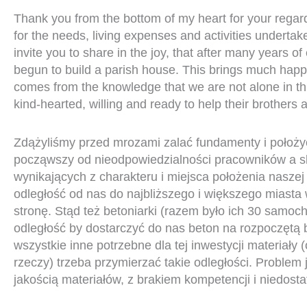
Thank you from the bottom of my heart for your rega
for the needs, living expenses and activities underta
invite you to share in the joy, that after many years o
begun to build a parish house. This brings much hap
comes from the knowledge that we are not alone in thi
kind-hearted, willing and ready to help their brothers an
Zdążyliśmy przed mrozami zalać fundamenty i położyć
począwszy od nieodpowiedzialności pracowników a 
wynikających z charakteru i miejsca położenia naszej m
odległość od nas do najbliższego i większego miast
stronę. Stąd też betoniarki (razem było ich 30 samo
odległość by dostarczyć do nas beton na rozpoczętą
wszystkie inne potrzebne dla tej inwestycji materiały
rzeczy) trzeba przymierzać takie odległości. Problem je
jakością materiałów, z brakiem kompetencji i niedost