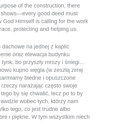
urpose of the construction, there
ce shows—every good deed must
ow God Himself is calling for the work
ace, protecting and helping us.
 dachowe na jednej z kaplic
lenie oraz elewacja budynku
 tynk, bo przyszły mrozy i śniegi…
nowu kupno węgla (w zeszłą zimę
okarmiamy biedne i opuszczone
h rzeczy narażając często swoje
 tego by się chwalić, lecz po to by
prawdzie wobec tych, którzy nam
lko tego, co jest trudne albo
obre i piękne. W tym wszystkim niech