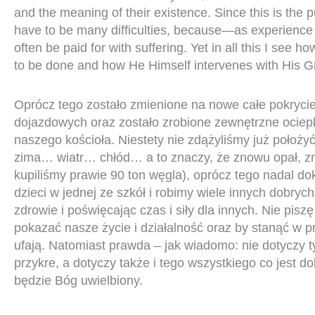
and the meaning of their existence. Since this is the p
have to be many difficulties, because—as experien
often be paid for with suffering. Yet in all this I see h
to be done and how He Himself intervenes with His Gr
Oprócz tego zostało zmienione na nowe całe pokrycie
dojazdowych oraz zostało zrobione zewnętrzne ociep
naszego kościoła. Niestety nie zdążyliśmy już położyć
zima… wiatr… chłód… a to znaczy, że znowu opał, z
kupiliśmy prawie 90 ton węgla), oprócz tego nadal d
dzieci w jednej ze szkół i robimy wiele innych dobryc
zdrowie i poświęcając czas i siły dla innych. Nie piszę
pokazać nasze życie i działalność oraz by stanąć w 
ufają. Natomiast prawda – jak wiadomo: nie dotyczy ty
przykre, a dotyczy także i tego wszystkiego co jest d
będzie Bóg uwielbiony.