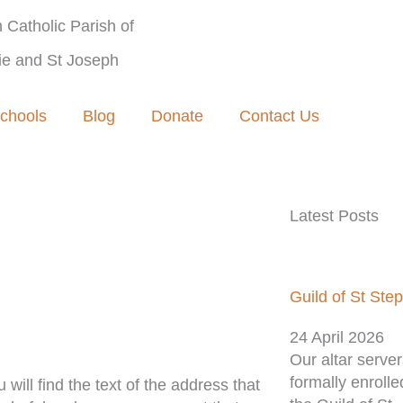
Catholic Parish of
ie and St Joseph
chools
Blog
Donate
Contact Us
Latest Posts
Pag
Pa
Guild of St Ste
24 April 2026
Our altar serve
formally enrolle
will find the text of the address that