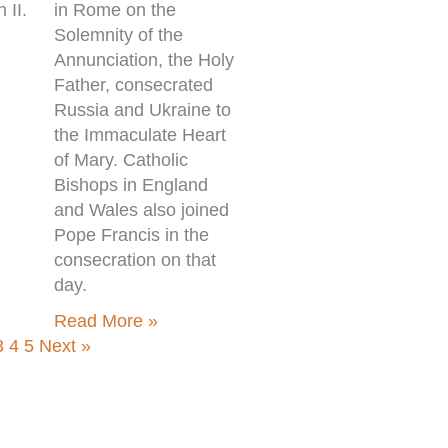
 II.
in Rome on the
Solemnity of the
Annunciation, the Holy
Father, consecrated
Russia and Ukraine to
the Immaculate Heart
of Mary. Catholic
Bishops in England
and Wales also joined
Pope Francis in the
consecration on that
day.
Read More »
3
4
5
Next »