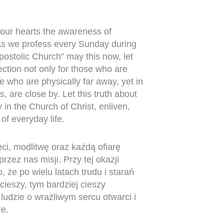
n our hearts the awareness of
 As we profess every Sunday during
apostolic Church” may this now, let
ction not only for those who are
 who are physically far away, yet in
s, are close by. Let this truth about
in the Church of Christ, enliven,
of everyday life.
ci, modlitwę oraz każdą ofiarę
rzez nas misji. Przy tej okazji
że po wielu latach trudu i starań
ieszy, tym bardziej cieszy
ludzie o wrażliwym sercu otwarci i
ze.