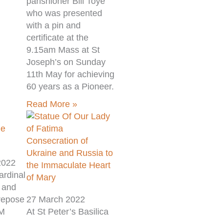
parishioner Bill Toye
who was presented
with a pin and
certificate at the
9.15am Mass at St
Joseph’s on Sunday
11th May for achieving
60 years as a Pioneer.
Read More »
he
Consecration of
Ukraine and Russia to
2022
the Immaculate Heart
ardinal
of Mary
 and
 repose
27 March 2022
HM
At St Peter’s Basilica