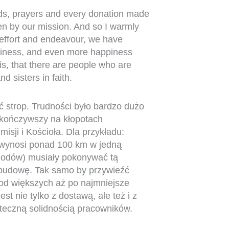
rds, prayers and every donation made
ken by our mission. And so I warmly
f effort and endeavour, we have
piness, and even more happiness
s, that there are people who are
d sisters in faith.
 strop. Trudności było bardzo dużo
skończywszy na kłopotach
isji i Kościoła. Dla przykładu:
a wynosi ponad 100 km w jedną
chodów) musiały pokonywać tą
 budowę. Tak samo by przywieźć
 (od większych aż po najmniejsze
st nie tylko z dostawą, ale też i z
ateczną solidnością pracowników.