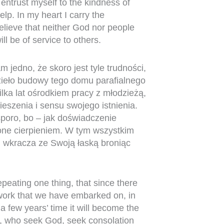
 entrust myself to the kindness of
elp. In my heart I carry the
elieve that neither God nor people
ll be of service to others.
 jedno, że skoro jest tyle trudności,
zieło budowy tego domu parafialnego
ilka lat ośrodkiem pracy z młodzieżą,
ieszenia i sensu swojego istnienia.
 sporo, bo – jak doświadczenie
one cierpieniem. W tym wszystkim
m wkracza ze Swoją łaską broniąc
epeating one thing, that since there
 work that we have embarked on, in
a few years’ time it will become the
ts, who seek God, seek consolation