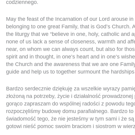
codziennego.
May the feast of the Incarnation of our Lord arouse i
belonging to one great Family, that is God’s Church.
the liturgy that we “believe in one, holy, catholic and 
none of us lack a sense of closeness, warmth and affe
near, on whom we can always count, but also for those
spirit and in thought, in one’s heart and in one’s wishe
the Church and the awareness that we are one Family 
guide and help us to together surmount the hardships 
Bardzo serdecznie dziękuję za wszelkie wyrazy pamię
złożoną na potrzeby, życie i działalność prowadzonej p
gorąco zapraszam do wspólnej radości z powodu tego, 
rozpoczęliśmy budowę domu parafialnego. Bardzo to c
świadomość tego, że nie jesteśmy w tym sami i że są 
gotowi nieść pomoc swoim braciom i siostrom w wier