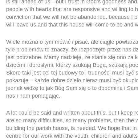
is still ahead of us—but I trust in God’s goodness and
people with hearts that are responsive and willing to h
conviction that we will not be abandoned, because I b
will leave us and that this house will come to be and wi
Wiele można o tym mówić i pisać, ale ciągle powtarzam
tyle problemów to znaczy, że rozpoczęte przez nas d
jest potrzebne. Mamy nadzieję, że stanie się ono za k
dziećmi i dorosłymi, którzy szukają Boga, szukają poc
Skoro taki jest cel tej budowy to i trudności musi być
pokazuje – każde dobre dzieło nieraz musi być okupi
jednak widzę to jak Bóg Sam się o to dopomina i Sa
nas i nam pomagając.
A lot could be said and written about this, but I keep r
are so many difficulties, so many problems, then the
building the parish house, is needed. We hope that in 
centre for our work with the youth, children and adul