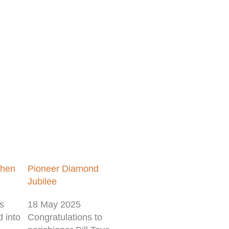
e
ge
Page
Page
Page
phen
Pioneer Diamond
Jubilee
rs
18 May 2025
d into
Congratulations to